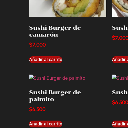
Sushi Burger de
Sush
camarón
$
7.00
$
7.000
Añadir al carrito
Añadir a
Sushi Burger de
Sush
palmito
$
6.50
$
6.500
Añadir al carrito
Añadir a